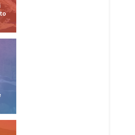
i
tto
e