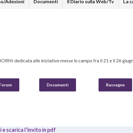
mo/Adesioni
Documenti
Il Diario sulla Web/Tv
La c
NI dedicata alle iniziative messe in campo fra il 21 e il 26 giugn
Forum
Documenti
Rassegne
 e scarica l’invito in pdf