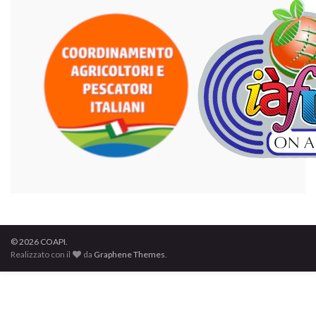
© 2026 COAPI.
Realizzato con il
da
Graphene Themes
.