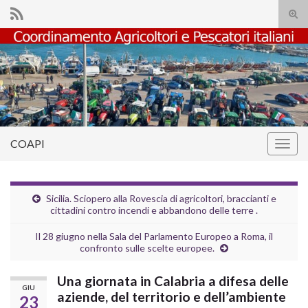
Atti
il
Search for:
mod
di
rice
COAPI
Attiv
la
navig
Sicilia. Sciopero alla Rovescia di agricoltori, braccianti e
cittadini contro incendi e abbandono delle terre .
Il 28 giugno nella Sala del Parlamento Europeo a Roma, il
confronto sulle scelte europee.
Una giornata in Calabria a difesa delle
GIU
aziende, del territorio e dell’ambiente
23