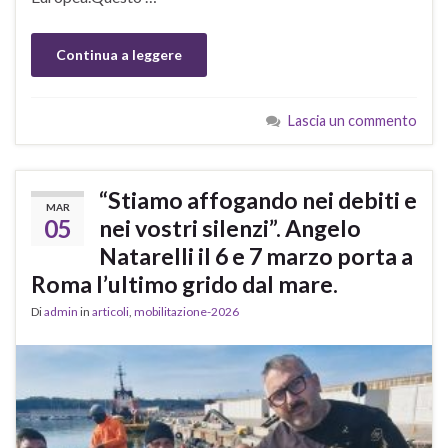
Continua a leggere
Lascia un commento
“Stiamo affogando nei debiti e
MAR
05
nei vostri silenzi”. Angelo
Natarelli il 6 e 7 marzo porta a
Roma l’ultimo grido dal mare.
Di
admin
in
articoli
,
mobilitazione-2026