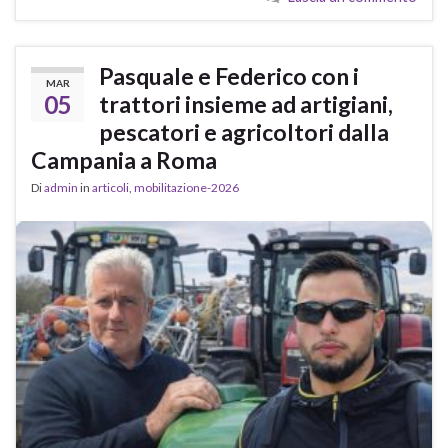
Pasquale e Federico con i
MAR
05
trattori insieme ad artigiani,
pescatori e agricoltori dalla
Campania a Roma
Di
admin
in
articoli
,
mobilitazione-2026