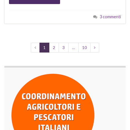
3 commenti
1
2
3
…
10