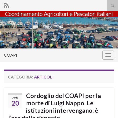
Atti
il
Search for:
mod
di
rice
COAPI
Attiv
la
navig
CATEGORIA:
ARTICOLI
Cordoglio del COAPI per la
APR
20
morte di Luigi Nappo. Le
istituzioni intervengano: è
l’ora delle risposte