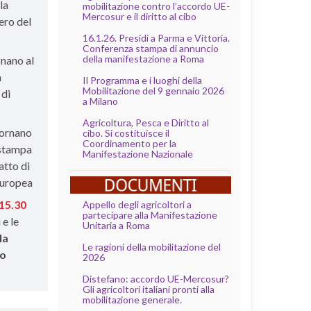
la
mobilitazione contro l’accordo UE-
Mercosur e il diritto al cibo
ero del
16.1.26. Presidi a Parma e Vittoria.
Conferenza stampa di annuncio
della manifestazione a Roma
onano al
a
Il Programma e i luoghi della
Mobilitazione del 9 gennaio 2026
 di
a Milano
Agricoltura, Pesca e Diritto al
 tornano
cibo. Si costituisce il
Coordinamento per la
 stampa
Manifestazione Nazionale
atto di
Europea
 15.30
Appello degli agricoltori a
partecipare alla Manifestazione
 e le
Unitaria a Roma
la
Le ragioni della mobilitazione del
to
2026
Distefano: accordo UE-Mercosur?
Gli agricoltori italiani pronti alla
mobilitazione generale.