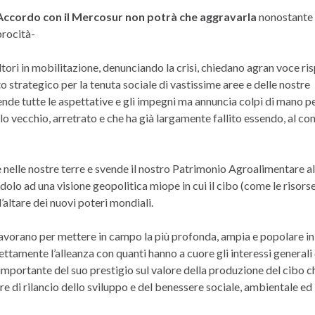
l’Accordo con il Mercosur non potrà che aggravarla
nonostante 
procità-
ltori in mobilitazione, denunciando la crisi, chiedano agran voce ri
o strategico per la tenuta sociale di vastissime aree e delle nostre
de tutte le aspettative e gli impegni ma annuncia colpi di mano p
vecchio, arretrato e che ha già largamente fallito essendo, al con
nelle nostre terre e svende il nostro Patrimonio Agroalimentare al
olo ad una visione geopolitica miope in cui il cibo (come le risors
l’altare dei nuovi poteri mondiali.
o, lavorano per mettere in campo la più profonda, ampia e popolare in
ettamente l’alleanza con quanti hanno a cuore gli interessi generali
mportante del suo prestigio sul valore della produzione del cibo c
e di rilancio dello sviluppo e del benessere sociale, ambientale ed