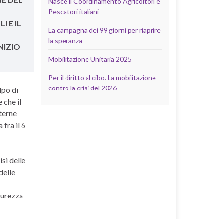
Nasce il Coordinamento Agricoltori e
Pescatori italiani
I E IL
La campagna dei 99 giorni per riaprire
la speranza
NIZIO
Mobilitazione Unitaria 2025
Per il diritto al cibo. La mobilitazione
contro la crisi del 2026
lpo di
 che il
terne
 fra il 6
isi delle
delle
icurezza