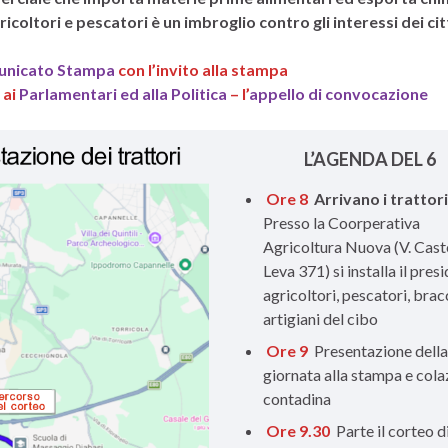
icoltori e pescatori è un imbroglio contro gli interessi dei cit
nicato Stampa
con l’invito alla stampa
 ai
Parlamentari ed alla Politica
– l’
appello di convocazione
L’AGENDA DEL 6
Ore 8
Arrivano i trattor
Presso la Coorperativa
Agricoltura Nuova (V. Caste
Leva 371) si installa il presi
agricoltori, pescatori, brac
artigiani del cibo
Ore 9
Presentazione dell
giornata alla stampa e cola
contadina
Ore 9.30
Parte il corteo d