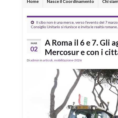
Home
Nasce il Coordinamento
Chi sia
Il cibo non è una merce, verso l’evento del 7 marzo.
Consiglio Unitario si riunisce e invita le realtà romane.
A Roma il 6 e 7. Gli 
MAR
02
Mercosur e con i citta
Di
admin
in
articoli
,
mobilitazione-2026