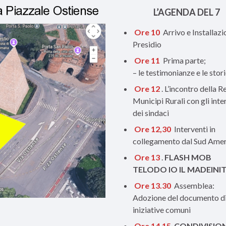
L’AGENDA DEL 7
Ore 10
Arrivo e Installazi
Presidio
Ore 11
Prima parte;
– le testimonianze e le stor
Ore 12
. L’incontro della R
Municipi Rurali con gli inte
dei sindaci
Ore 12,30
Interventi in
collegamento dal Sud Amer
Ore 13
.
FLASH MOB
TELODO IO IL MADEINI
Ore 13.30
Assemblea:
Adozione del documento d
iniziative comuni
Ore 14.15
CONDIVISION