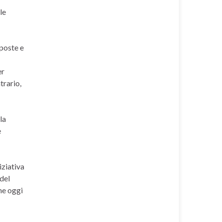
le
sposte e
er
trario,
la
e
iziativa
 del
he oggi