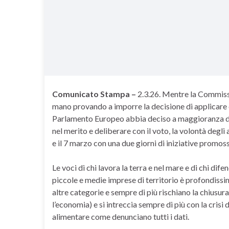
Comunicato Stampa –
2.3.26. Mentre la Commissi
mano provando a imporre la decisione di applicare
Parlamento Europeo abbia deciso a maggioranza di c
nel merito e deliberare con il voto, la volontà degli
e il 7 marzo con una due giorni di iniziative promo
Le voci di chi lavora la terra e nel mare e di chi difen
piccole e medie imprese di territorio è profondissim
altre categorie e sempre di più rischiano la chiusura),
l’economia) e si intreccia sempre di più con la crisi d
alimentare come denunciano tutti i dati.