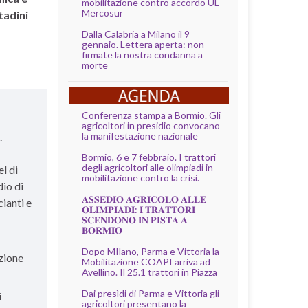
mobilitazione contro accordo UE-
Mercosur
tadini
Dalla Calabria a Milano il 9
gennaio. Lettera aperta: non
firmate la nostra condanna a
morte
Conferenza stampa a Bormio. Gli
agricoltori in presidio convocano
la manifestazione nazionale
i
.
Bormio, 6 e 7 febbraio. I trattori
degli agricoltori alle olimpiadi in
l di
mobilitazione contro la crisi.
dio di
𝐀𝐒𝐒𝐄𝐃𝐈𝐎 𝐀𝐆𝐑𝐈𝐂𝐎𝐋𝐎 𝐀𝐋𝐋𝐄
cianti e
𝐎𝐋𝐈𝐌𝐏𝐈𝐀𝐃𝐈: 𝐈 𝐓𝐑𝐀𝐓𝐓𝐎𝐑𝐈
𝐒𝐂𝐄𝐍𝐃𝐎𝐍𝐎 𝐈𝐍 𝐏𝐈𝐒𝐓𝐀 𝐀
𝐁𝐎𝐑𝐌𝐈𝐎
a
Dopo MIlano, Parma e Vittoria la
zione
Mobilitazione COAPI arriva ad
Avellino. Il 25.1 trattori in Piazza
Dai presìdi di Parma e Vittoria gli
i
agricoltori presentano la