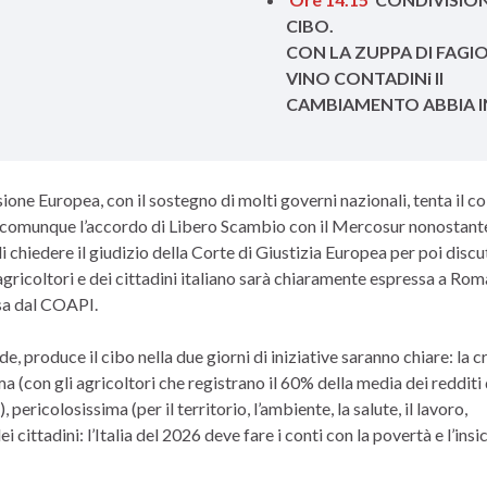
CIBO.
CON LA ZUPPA DI FAGIOL
VINO CONTADINi Il
CAMBIAMENTO ABBIA I
one Europea, con il sostegno di molti governi nazionali, tenta il co
 comunque l’accordo di Libero Scambio con il Mercosur nonostante
hiedere il giudizio della Corte di Giustizia Europea per poi discu
 agricoltori e dei cittadini italiano sarà chiaramente espressa a Roma
ssa dal COAPI.
de, produce il cibo nella due giorni di iniziative saranno chiare: la cr
a (con gli agricoltori che registrano il 60% della media dei redditi 
 pericolosissima (per il territorio, l’ambiente, la salute, il lavoro,
ei cittadini: l’Italia del 2026 deve fare i conti con la povertà e l’ins