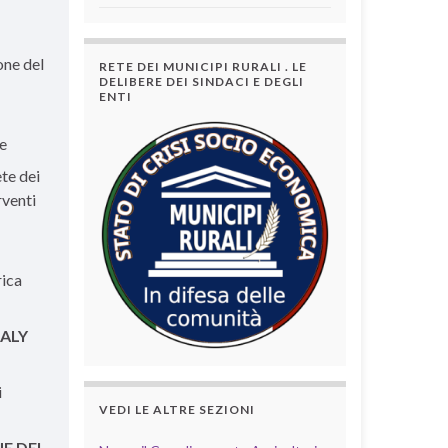
one del
RETE DEI MUNICIPI RURALI . LE
DELIBERE DEI SINDACI E DEGLI
ENTI
ie
ete dei
rventi
ica
TALY
i
VEDI LE ALTRE SEZIONI
E DEL