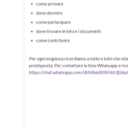
come arrivare
dove dormire
come partecipare
dove trovare le info e i documenti
come contribuire
Per ogni esigenza ricordiamo a tutte e tutti che s
predisposta. Per contattare la lista Whatsapp e ricev
https://chat.whatsapp.com/IBNRaklS0SF6b3j56