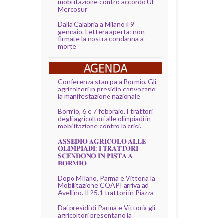
mobilitazione contro accordo UE-
Mercosur
Dalla Calabria a Milano il 9
gennaio. Lettera aperta: non
firmate la nostra condanna a
morte
Conferenza stampa a Bormio. Gli
agricoltori in presidio convocano
la manifestazione nazionale
Bormio, 6 e 7 febbraio. I trattori
degli agricoltori alle olimpiadi in
mobilitazione contro la crisi.
𝐀𝐒𝐒𝐄𝐃𝐈𝐎 𝐀𝐆𝐑𝐈𝐂𝐎𝐋𝐎 𝐀𝐋𝐋𝐄
𝐎𝐋𝐈𝐌𝐏𝐈𝐀𝐃𝐈: 𝐈 𝐓𝐑𝐀𝐓𝐓𝐎𝐑𝐈
𝐒𝐂𝐄𝐍𝐃𝐎𝐍𝐎 𝐈𝐍 𝐏𝐈𝐒𝐓𝐀 𝐀
𝐁𝐎𝐑𝐌𝐈𝐎
Dopo MIlano, Parma e Vittoria la
Mobilitazione COAPI arriva ad
Avellino. Il 25.1 trattori in Piazza
Dai presìdi di Parma e Vittoria gli
agricoltori presentano la