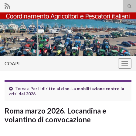
Atti
il
Search for:
mod
di
rice
COAPI
Attiv
la
navig
Torna a
Per il diritto al cibo. La mobilitazione contro la
crisi del 2026
Roma marzo 2026. Locandina e
volantino di convocazione