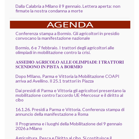
Dalla Calabria a Milano il 9 gennaio. Lettera aperta: non
firmate la nostra condanna a morte
Conferenza stampa a Bormio. Gli agricoltori in presidio
convocano la manifestazione nazionale
Bormio, 6 e 7 febbraio. I trattori degli agricoltori alle
olimpiadi in mobilitazione contro la crisi.
𝐀𝐒𝐒𝐄𝐃𝐈𝐎 𝐀𝐆𝐑𝐈𝐂𝐎𝐋𝐎 𝐀𝐋𝐋𝐄 𝐎𝐋𝐈𝐌𝐏𝐈𝐀𝐃𝐈: 𝐈 𝐓𝐑𝐀𝐓𝐓𝐎𝐑𝐈
𝐒𝐂𝐄𝐍𝐃𝐎𝐍𝐎 𝐈𝐍 𝐏𝐈𝐒𝐓𝐀 𝐀 𝐁𝐎𝐑𝐌𝐈𝐎
Dopo MIlano, Parma e Vittoria la Mobilitazione COAPI
arriva ad Avellino. Il 25.1 trattori in Piazza
Dai presìdi di Parma e Vittoria gli agricoltori presentano la
mobilitazione contro l’accordo UE-Mercosur e il diritto al
cibo
16.1.26. Presidi a Parma e Vittoria. Conferenza stampa di
annuncio della manifestazione a Roma
Il Programma e i luoghi della Mobilitazione del 9 gennaio
2026 a Milano
Agricoltura, Pesca e Diritto al cibo. Si costituisce il