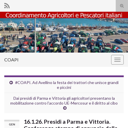
Atti
il
Search for:
mod
di
rice
COAPI
Attiv
la
navig
#COAPI. Ad Avellino la festa dei trattori che unisce grandi
e piccini
Dai presìdi di Parma e Vittoria gli agricoltori presentano la
mobilitazione contro l’accordo UE-Mercosur e il diritto al cibo
16.1.26. Presidi a Parma e Vittoria.
GEN