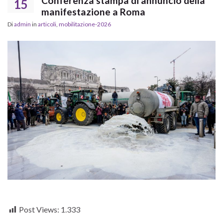
Conferenza stampa di annuncio della
15
manifestazione a Roma
Di
admin
in
articoli
,
mobilitazione-2026
Post Views:
1.333