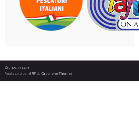
© 2026 COAPI.
Realizzato con il
da
Graphene Themes
.