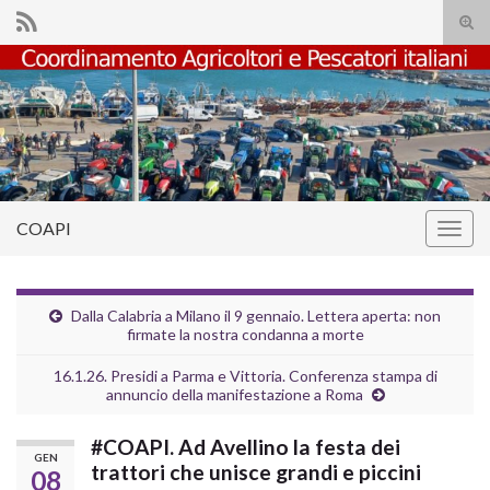
Atti
il
Search for:
mod
di
rice
COAPI
Attiv
la
navig
Dalla Calabria a Milano il 9 gennaio. Lettera aperta: non
firmate la nostra condanna a morte
16.1.26. Presidi a Parma e Vittoria. Conferenza stampa di
annuncio della manifestazione a Roma
#COAPI. Ad Avellino la festa dei
GEN
trattori che unisce grandi e piccini
08