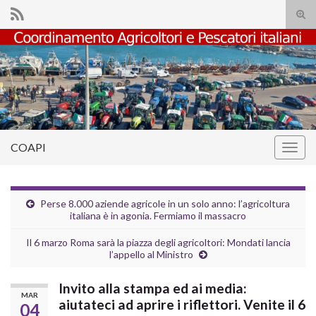
Atti
il
Search for:
mod
di
rice
COAPI
Attiv
la
navig
Perse 8.000 aziende agricole in un solo anno: l’agricoltura
italiana è in agonia. Fermiamo il massacro
Il 6 marzo Roma sarà la piazza degli agricoltori: Mondati lancia
l’appello al Ministro
Invito alla stampa ed ai media:
MAR
aiutateci ad aprire i riflettori. Venite il 6
04