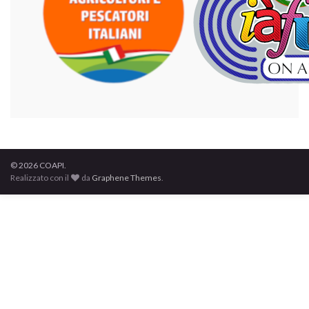
© 2026 COAPI.
Realizzato con il
da
Graphene Themes
.