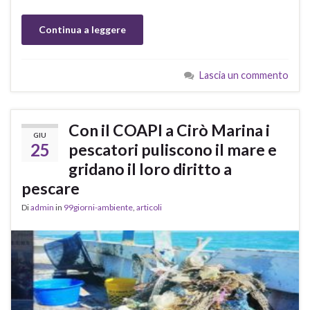
Continua a leggere
Lascia un commento
Con il COAPI a Cirò Marina i
GIU
25
pescatori puliscono il mare e
gridano il loro diritto a
pescare
Di
admin
in
99giorni-ambiente
,
articoli