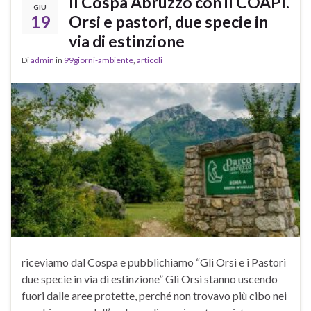
Il Cospa Abruzzo con il COAPI.
GIU
19
Orsi e pastori, due specie in
via di estinzione
Di
admin
in
99giorni-ambiente
,
articoli
riceviamo dal Cospa e pubblichiamo “Gli Orsi e i Pastori
due specie in via di estinzione” Gli Orsi stanno uscendo
fuori dalle aree protette, perché non trovavo più cibo nei