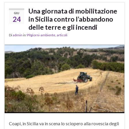
Una giornata di mobilitazione
GIU
24
in Sicilia contro l’abbandono
delle terre e gli incendi
Di
admin
in
99giorni-ambiente
,
articoli
Coapi, in Sicilia va in scena lo sciopero alla rovescia degli