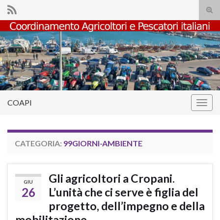
Atti
il
Search for:
mod
di
rice
COAPI
Attiv
la
navig
CATEGORIA:
99GIORNI-AMBIENTE
Gli agricoltori a Cropani.
GIU
26
L’unità che ci serve è figlia del
progetto, dell’impegno e della
mobilitazione