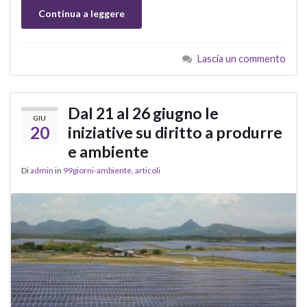
Continua a leggere
Lascia un commento
Dal 21 al 26 giugno le
GIU
20
iniziative su diritto a produrre
e ambiente
Di
admin
in
99giorni-ambiente
,
articoli