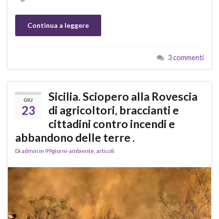
Continua a leggere
3 commenti
Sicilia. Sciopero alla Rovescia
GIU
23
di agricoltori, braccianti e
cittadini contro incendi e
abbandono delle terre .
Di
admin
in
99giorni-ambiente
,
articoli