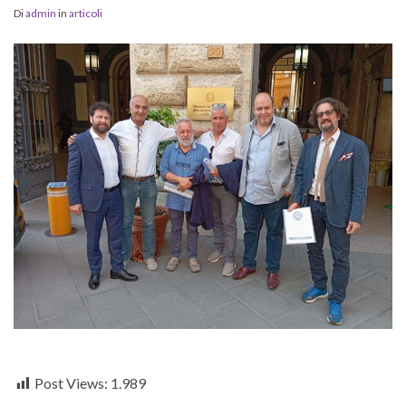
Di
admin
in
articoli
Post Views:
1.989