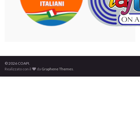
© 2026 COAPI.
Realizzato con il
da
Graphene Themes
.