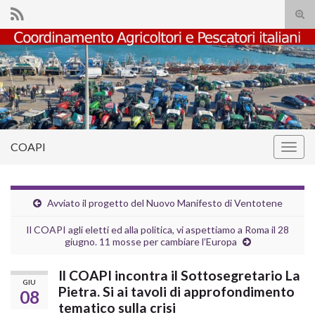
Atti
il
Search for:
mod
di
rice
COAPI
Attiv
la
navig
Avviato il progetto del Nuovo Manifesto di Ventotene
Il COAPI agli eletti ed alla politica, vi aspettiamo a Roma il 28
giugno. 11 mosse per cambiare l’Europa
Il COAPI incontra il Sottosegretario La
GIU
Pietra. Si ai tavoli di approfondimento
08
tematico sulla crisi