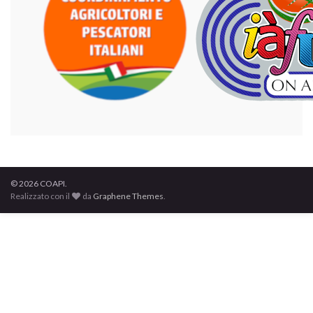
© 2026 COAPI.
Realizzato con il
da
Graphene Themes
.