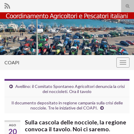
Atti
il
Search for:
mod
di
rice
COAPI
Attiv
la
navig
Avellino: il Comitato Spontaneo Agricoltori denuncia la crisi
dei noccioleti. Ora il tavolo
Il documento depositato in regione campania sulla crisi delle
nocciole. Tre le iniziative del COAPI.
Sulla cascola delle nocciole, la regione
AGO
convoca il tavolo. Noi ci saremo.
20