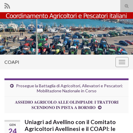
Atti
il
Search for:
mod
di
rice
COAPI
Attiv
la
navig
Prosegue la Battaglia di Agricoltori, Allevatori e Pescatori:
Mobilitazione Nazionale in Corso
𝐀𝐒𝐒𝐄𝐃𝐈𝐎 𝐀𝐆𝐑𝐈𝐂𝐎𝐋𝐎 𝐀𝐋𝐋𝐄 𝐎𝐋𝐈𝐌𝐏𝐈𝐀𝐃𝐈: 𝐈 𝐓𝐑𝐀𝐓𝐓𝐎𝐑𝐈
𝐒𝐂𝐄𝐍𝐃𝐎𝐍𝐎 𝐈𝐍 𝐏𝐈𝐒𝐓𝐀 𝐀 𝐁𝐎𝐑𝐌𝐈𝐎
Uniagri ad Avellino con il Comitato
GEN
Agricoltori Avellinesi e il COAPI: le
24