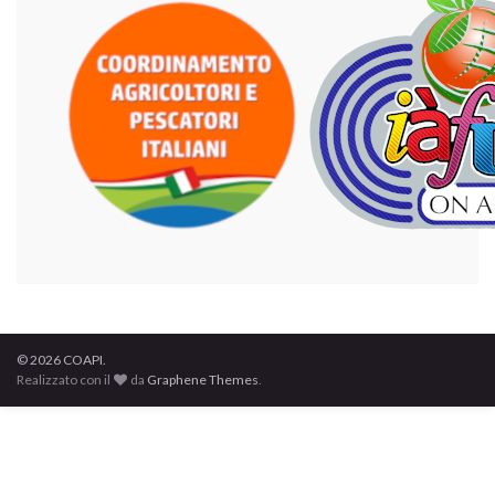
© 2026 COAPI.
Realizzato con il
da
Graphene Themes
.