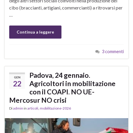
degli altri settori sociali coinvolti nella produzione del
cibo (braccianti, artigiani, commercianti) a ritrovarsi per
…
Continua a leggere
3 commenti
Padova, 24 gennaio.
GEN
22
Agricoltori in mobilitazione
con il COAPI. NO UE-
Mercosur NO crisi
Di
admin
in
articoli
,
mobilitazione-2026