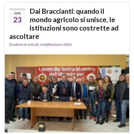
Dai Braccianti: quando il
GEN
23
mondo agricolo si unisce, le
istituzioni sono costrette ad
ascoltare
Di
admin
in
articoli
,
mobilitazione-2026