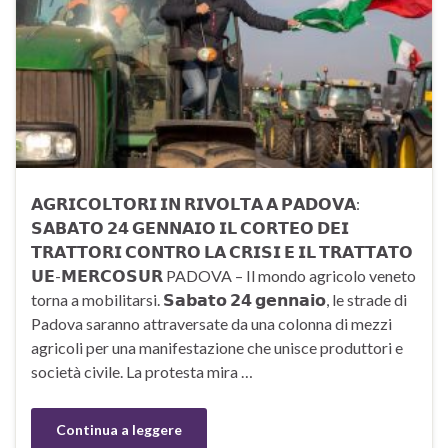
𝗔𝗚𝗥𝗜𝗖𝗢𝗟𝗧𝗢𝗥𝗜 𝗜𝗡 𝗥𝗜𝗩𝗢𝗟𝗧𝗔 𝗔 𝗣𝗔𝗗𝗢𝗩𝗔:
𝗦𝗔𝗕𝗔𝗧𝗢 𝟮𝟰 𝗚𝗘𝗡𝗡𝗔𝗜𝗢 𝗜𝗟 𝗖𝗢𝗥𝗧𝗘𝗢 𝗗𝗘𝗜
𝗧𝗥𝗔𝗧𝗧𝗢𝗥𝗜 𝗖𝗢𝗡𝗧𝗥𝗢 𝗟𝗔 𝗖𝗥𝗜𝗦𝗜 𝗘 𝗜𝗟 𝗧𝗥𝗔𝗧𝗧𝗔𝗧𝗢
𝗨𝗘-𝗠𝗘𝗥𝗖𝗢𝗦𝗨𝗥 PADOVA – Il mondo agricolo veneto
torna a mobilitarsi. 𝗦𝗮𝗯𝗮𝘁𝗼 𝟮𝟰 𝗴𝗲𝗻𝗻𝗮𝗶𝗼, le strade di
Padova saranno attraversate da una colonna di mezzi
agricoli per una manifestazione che unisce produttori e
società civile. La protesta mira …
Continua a leggere