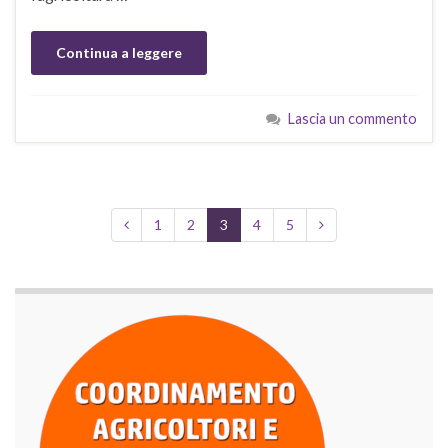
Continua a leggere
Lascia un commento
1
2
3
4
5