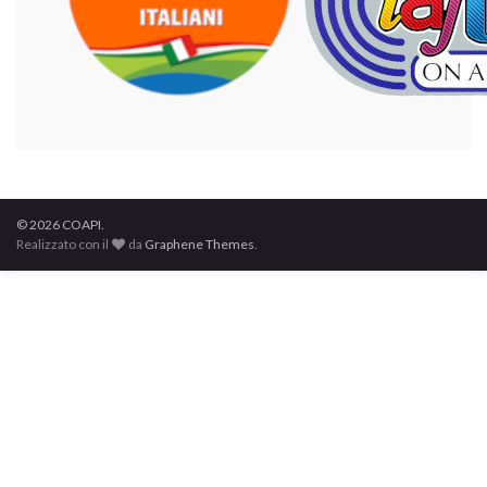
© 2026 COAPI.
Realizzato con il
da
Graphene Themes
.