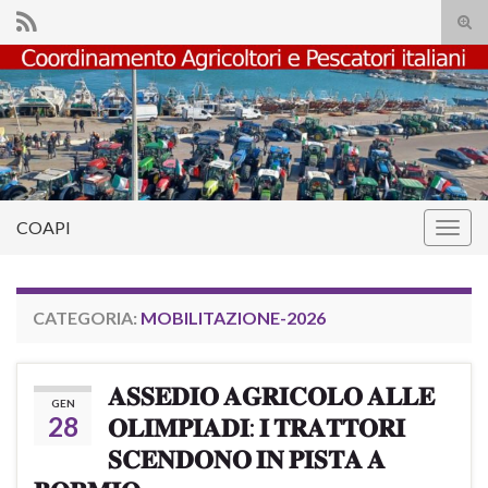
Atti
il
Search for:
mod
di
rice
COAPI
Attiv
la
navig
CATEGORIA:
MOBILITAZIONE-2026
𝐀𝐒𝐒𝐄𝐃𝐈𝐎 𝐀𝐆𝐑𝐈𝐂𝐎𝐋𝐎 𝐀𝐋𝐋𝐄
GEN
28
𝐎𝐋𝐈𝐌𝐏𝐈𝐀𝐃𝐈: 𝐈 𝐓𝐑𝐀𝐓𝐓𝐎𝐑𝐈
𝐒𝐂𝐄𝐍𝐃𝐎𝐍𝐎 𝐈𝐍 𝐏𝐈𝐒𝐓𝐀 𝐀