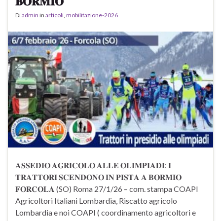
𝐁𝐎𝐑𝐌𝐈𝐎
Di
admin
in
articoli
,
mobilitazione-2026
𝐀𝐒𝐒𝐄𝐃𝐈𝐎 𝐀𝐆𝐑𝐈𝐂𝐎𝐋𝐎 𝐀𝐋𝐋𝐄 𝐎𝐋𝐈𝐌𝐏𝐈𝐀𝐃𝐈: 𝐈
𝐓𝐑𝐀𝐓𝐓𝐎𝐑𝐈 𝐒𝐂𝐄𝐍𝐃𝐎𝐍𝐎 𝐈𝐍 𝐏𝐈𝐒𝐓𝐀 𝐀 𝐁𝐎𝐑𝐌𝐈𝐎
𝐅𝐎𝐑𝐂𝐎𝐋𝐀 (SO) Roma 27/1/26 – com. stampa COAPI
Agricoltori Italiani Lombardia, Riscatto agricolo
Lombardia e noi COAPI ( coordinamento agricoltori e