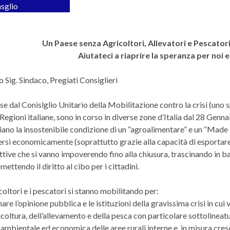
sglio
Un Paese senza Agricoltori, Allevatori e Pescatori
Aiutateci a riaprire la speranza per noi 
 Sig. Sindaco, Pregiati Consiglieri
e dal Conislglio Unitario della Mobilitazione contro la crisi (uno 
 Regioni italiane, sono in corso in diverse zone d’Italia dal 28 Genna
ano la insostenibile condizione di un “agroalimentare” e un “Made i
rsi economicamente (soprattutto grazie alla capacità di esportare, 
tive che si vanno impoverendo fino alla chiusura, trascinando in ba
ttendo il diritto al cibo per i cittadini.
coltori e i pescatori si stanno mobilitando per:
are l’opinione pubblica e le istituzioni della gravissima crisi in cu
icoltura, dell’allevamento e della pesca con particolare sottolineatu
 ambientale ed economica delle aree rurali interne e, in misura cres