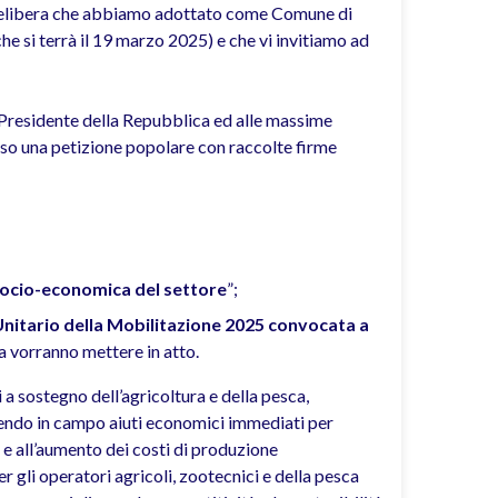
 delibera che abbiamo adottato come Comune di
e si terrà il 19 marzo 2025) e che vi invitiamo ad
al Presidente della Repubblica ed alle massime
orso una petizione popolare con raccolte firme
 socio-economica del settore
”;
Unitario della Mobilitazione 2025 convocata a
a vorranno mettere in atto.
i a sostegno dell’agricoltura e della pesca,
endo in campo aiuti economici immediati per
i e all’aumento dei costi di produzione
r gli operatori agricoli, zootecnici e della pesca