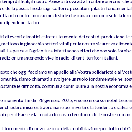
i tempi difficili, il nostro Paese si trova ad affrontare una crisi 
 e della pesca. I nostri agricoltori e pescatori, pilastri fondamenta
lottando contro un insieme di sfide che minacciano non solo la lor
che dipendono da loro.
tti di eventi climatici estremi, l’aumento dei costi di produzione, le
 mettono in ginocchio settori vitali per la nostra sicurezza alimenta
iali. La pesca e l’agricoltura infatti sono settori che non solo forn
radizioni, mantenendo vive le radici di tanti territori italiani.
uesto che oggi facciamo un appello alla Vostra solidarietà e al Vos
comunità, siamo chiamati a svolgere un ruolo fondamentale nel sost
ostante le difficoltà, continua a contribuire alla nostra economia e
o momento, fin dal 28 gennaio 2025, vi sono in corso mobilitazioni 
per chiedere misure straordinarie per invertire la tendenza e salvar
ti per il Paese e la tenuta dei nostri territori e delle nostre comuni
o il documento di convocazione della mobilitazione prodotto dal Co