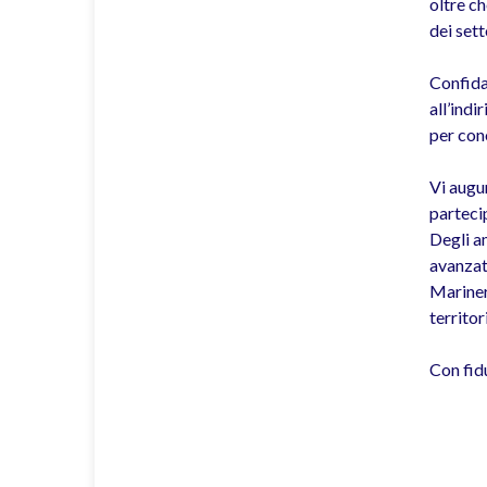
oltre ch
dei sett
Confidan
all’indi
per con
Vi augur
parteci
Degli am
avanzata
Marineri
territori
Con fid