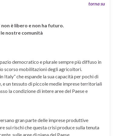
torna su
 non è libero e non ha futuro.
e le nostre comunità
spazio democratico e plurale sempre più diffuso in
io scorso mobilitazioni degli agricoltori.
n Italy” che espande la sua capacità per pochi di
e un tessuto di piccole medie imprese territoriali
sso la condizione di intere aree del Paese e
i versano gran parte delle imprese produttive
re sui rischi che questa crisi produce sulla tenuta
cente, sulle aree di piana del Paese