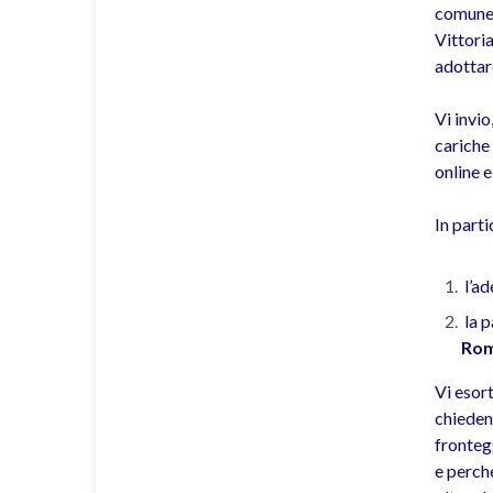
comune 
Vittoria
adottare
Vi invio
cariche 
online e
In part
l’ad
la 
Roma
Vi esort
chieden
frontegg
e perché