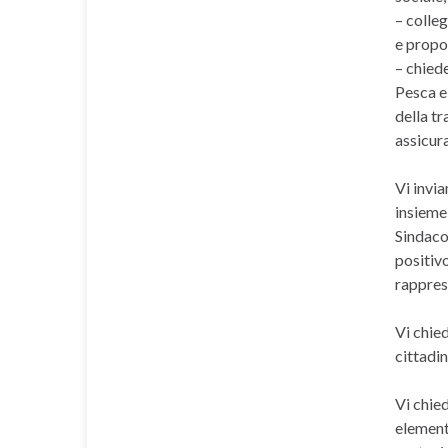
– colleg
e propor
– chiede
Pesca e 
della tr
assicura
Vi invia
insieme 
Sindaco 
positivo
rapprese
Vi chied
cittadin
Vi chie
elementi