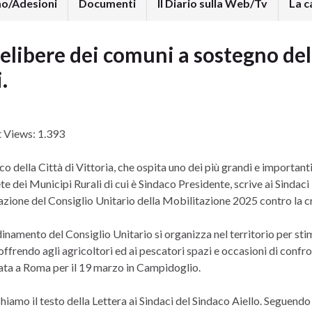
mo/Adesioni
Documenti
Il Diario sulla Web/Tv
La c
delibere dei comuni a sostegno del
.
 Views:
1.393
co della Città di Vittoria, che ospita uno dei più grandi e importan
te dei Municipi Rurali di cui è Sindaco Presidente, scrive ai Sindaci 
zione del Consiglio Unitario della Mobilitazione 2025 contro la cris
inamento del Consiglio Unitario si organizza nel territorio per stim
ffrendo agli agricoltori ed ai pescatori spazi e occasioni di confr
ta a Roma per il 19 marzo in Campidoglio.
iamo il testo della Lettera ai Sindaci del Sindaco Aiello. Seguendo i