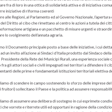
are fra di loro in una ottica di solidarietà attiva e di iniziativa co
re iniziative di riforma coerenti
re alle Regioni, al Parlamento ed al Governo Nazionale, l’apertura d
del Diritto al cibo che rimettano al centro le azioni a tutela dei cit
asformazione artigiana e un pacchetto di misure urgenti e straordin
re lo svolgimento dell’annata agraria.
mo il Documento principale posto a base delle iniziative, i cui dettag
ad un invito all’azione ai Sindaci d’Italia prodotto dal Sindaco della 
Presidente della Rete dei Municipi Rurali, una esperienza sociale c
 fra gli attori sociali e civili impegnati nei territori a difendere il ci
ntanti delle prime e fondamentali istituzioni territoriali elettiva d
iamo di scendere in campo sostenendo lo sforzo delle imprese del terr
i fruitori) sollecitano il Paese e la politica ad assunere responsabili
diamo di assumere una delibera di sostegno in cui esprimete condiv
 che vorrete e riterrete utili ed opportuni in ragione della condizi