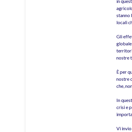
in quest
agricolo
stanno 
locali 
Gli effe
globale,
territor
nostre t
È per q
nostre 
che, non
In quest
crisi e 
importan
Vi invi