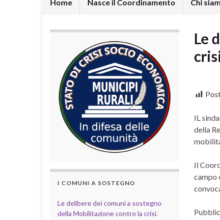
Home
Nasce il Coordinamento
Chi sia
Le 
crisi
Post
IL sinda
della Re
mobilita
Il Coord
campo o
I COMUNI A SOSTEGNO
convoca
Le delibere dei comuni a sostegno
Pubblich
della Mobilitazione contro la crisi.