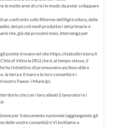
mune le molte aree di crisi in modo da poter sviluppare
i un confronto sulle Riforme dell’Agricoltura, della
tadini, dei piccoli medi produttori del primario e
arie che, già dai prossimi mesi, intervenga per
li potete trovare nel sito https://statodicrisiora.it
Città di Vittoria (RG) che è, al tempo stesso, il
he ha l’obiettivo di promuovere unclima utile e
bo, la terra e il mare e le loro comunità e i
el nostro Paese: i Municipi.
itorio che con i loro alleati (i lavoratori e i
tà-
isione per il documento nazionale (aggiungendo gli
one delle vostre comunità) e Vi invitiamo a