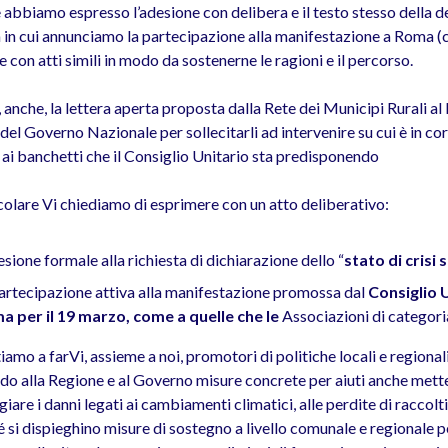
abbiamo espresso l’adesione con delibera e il testo stesso della
 in cui annunciamo la partecipazione alla manifestazione a Roma (ch
 con atti simili in modo da sostenerne le ragioni e il percorso.
, anche, la lettera aperta proposta dalla Rete dei Municipi Rurali 
del Governo Nazionale per sollecitarli ad intervenire su cui è in c
 ai banchetti che il Consiglio Unitario sta predisponendo
icolare Vi chiediamo di esprimere con un atto deliberativo:
esione formale alla richiesta di dichiarazione dello “
stato di crisi
partecipazione attiva alla manifestazione promossa dal
Consiglio 
 per il 19 marzo, come a quelle che le
Associazioni di categori
iamo a farVi, assieme a noi, promotori di politiche locali e regional
do alla Regione e al Governo misure concrete per aiuti anche mett
iare i danni legati ai cambiamenti climatici, alle perdite di raccolt
 si dispieghino misure di sostegno a livello comunale e regionale pe