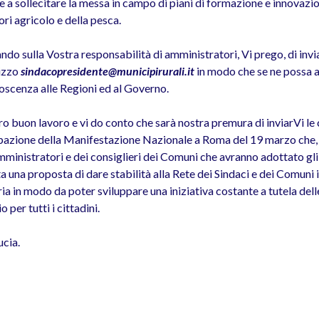
e a sollecitare la messa in campo di piani di formazione e innovazion
ori agricolo e della pesca.
do sulla Vostra responsabilità di amministratori, Vi prego, di invia
rizzo
sindacopresidente@municipirurali.it
in modo che se ne possa 
oscenza alle Regioni ed al Governo.
o buon lavoro e vi do conto che sarà nostra premura di inviarVi le 
pazione della Manifestazione Nazionale a Roma del 19 marzo che, fi
ministratori e dei consiglieri dei Comuni che avranno adottato gli att
 una proposta di dare stabilità alla Rete dei Sindaci e dei Comuni i
a in modo da poter sviluppare una iniziativa costante a tutela delle
o per tutti i cittadini.
ucia.