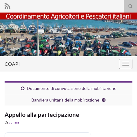
Atti
il
Search for:
mod
di
rice
COAPI
Attiv
la
navig
Documento di convocazione della mobilitazione
Bandiera unitaria della mobilitazione
Appello alla partecipazione
Di
admin