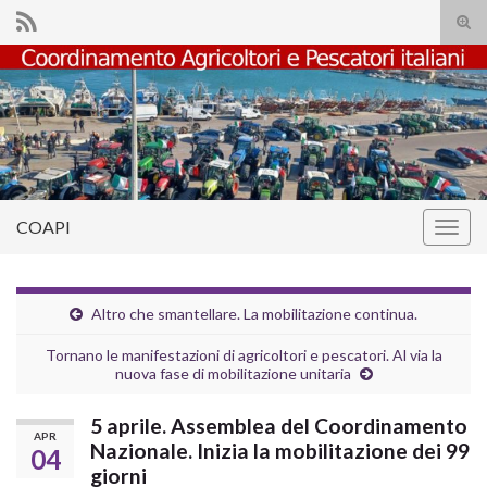
Atti
il
Search for:
mod
di
rice
COAPI
Attiv
la
navig
Altro che smantellare. La mobilitazione continua.
Tornano le manifestazioni di agricoltori e pescatori. Al via la
nuova fase di mobilitazione unitaria
5 aprile. Assemblea del Coordinamento
APR
Nazionale. Inizia la mobilitazione dei 99
04
giorni