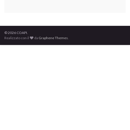
© 2026 COAPI.
Realizzato con il
da
Graphene Themes
.