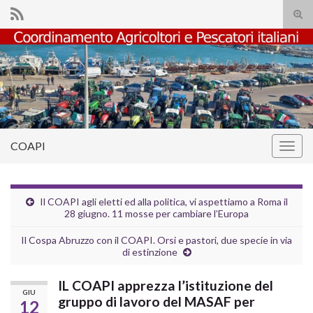
Atti
il
Search for:
mod
di
rice
COAPI
Attiv
la
navig
Il COAPI agli eletti ed alla politica, vi aspettiamo a Roma il
28 giugno. 11 mosse per cambiare l’Europa
Il Cospa Abruzzo con il COAPI. Orsi e pastori, due specie in via
di estinzione
IL COAPI apprezza l’istituzione del
GIU
gruppo di lavoro del MASAF per
12