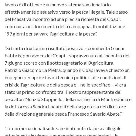
lavoro è di ottenere un nuovo sistema sanzionatorio
effettivamente dissuasivo verso la pesca illegale. Tale passo
del Masaf va incontro ad una precisa richiesta del Coapi,
contenuta nel documento della campagna di mobilitazione
“99 giorni per salvare l’agricoltura e la pesca”.
“Si tratta di un primo risultato positivo – commenta Gianni
Fabbris, portavoce del Coapi – sopravvenuto all’incontro del
7 giugno scorso con il sottosegretario all’Agricoltura,
Patrizio Giacomo La Pietra, quando il Coapi aveva chiesto un
impegno per aprire tavoli tecnico politici sulle condizioni di
crisi dell’agricoltura e della pesca e – nello specifico – vi era
stato un primo confronto tra il nostro rappresentante dei
pescatori Nunzio Stoppiello, della marineria di Manfredonia e
la dottoressa Sandra Locatelli della segreteria del direttore
della direzione generale pesca Francesco Saverio Abate.”
“Le norme nazionali sulle sanzioni contro la pesca illegale
attualmente in vigore, sono modellate su quelle che l’Ue