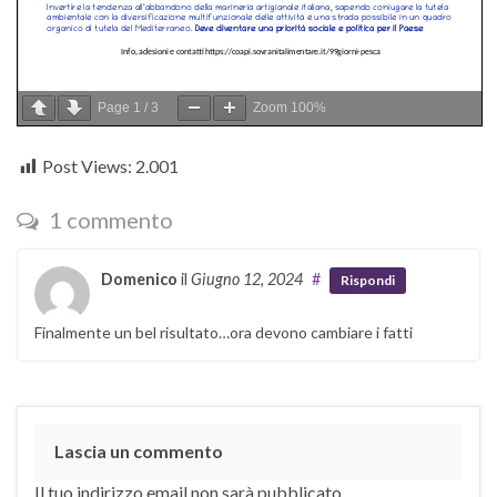
Page
1
/
3
Zoom
100%
Post Views:
2.001
1 commento
Domenico
il
Giugno 12, 2024
#
Rispondi
Finalmente un bel risultato…ora devono cambiare i fatti
Lascia un commento
Il tuo indirizzo email non sarà pubblicato.