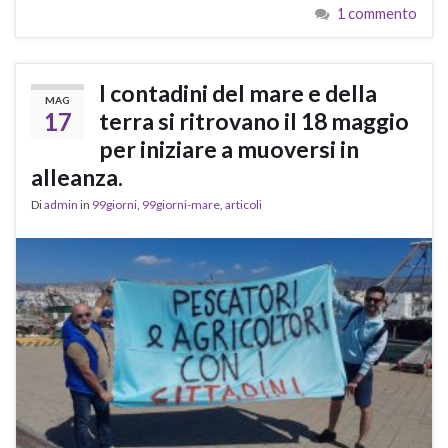
1 commento
I contadini del mare e della
MAG
17
terra si ritrovano il 18 maggio
per iniziare a muoversi in
alleanza.
Di
admin
in
99giorni
,
99giorni-mare
,
articoli