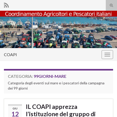
Atti
il
Search for:
mod
di
rice
COAPI
Attiv
la
navig
CATEGORIA:
99GIORNI-MARE
Categoria degli eventi sul mare e i pescatori della campagna
dei 99 giorni
IL COAPI apprezza
GIU
12
l’istituzione del gruppo di