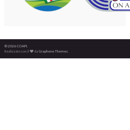
© 2026 COAPI.
Realizzato con il
da
Graphene Themes
.