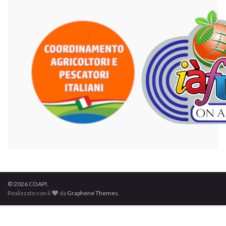
© 2026 COAPI.
Realizzato con il
da
Graphene Themes
.