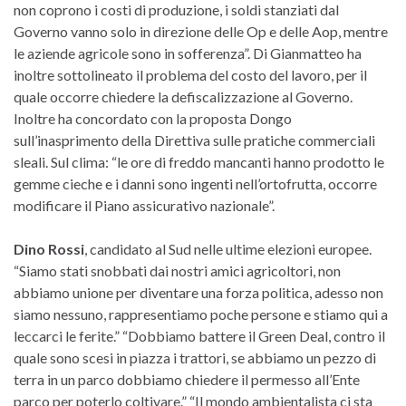
non coprono i costi di produzione, i soldi stanziati dal
Governo vanno solo in direzione delle Op e delle Aop, mentre
le aziende agricole sono in sofferenza”. Di Gianmatteo ha
inoltre sottolineato il problema del costo del lavoro, per il
quale occorre chiedere la defiscalizzazione al Governo.
Inoltre ha concordato con la proposta Dongo
sull’inasprimento della Direttiva sulle pratiche commerciali
sleali. Sul clima: “le ore di freddo mancanti hanno prodotto le
gemme cieche e i danni sono ingenti nell’ortofrutta, occorre
modificare il Piano assicurativo nazionale”.
Dino Rossi
, candidato al Sud nelle ultime elezioni europee.
“Siamo stati snobbati dai nostri amici agricoltori, non
abbiamo unione per diventare una forza politica, adesso non
siamo nessuno, rappresentiamo poche persone e stiamo qui a
leccarci le ferite.” “Dobbiamo battere il Green Deal, contro il
quale sono scesi in piazza i trattori, se abbiamo un pezzo di
terra in un parco dobbiamo chiedere il permesso all’Ente
parco per poterlo coltivare.” “Il mondo ambientalista ci sta