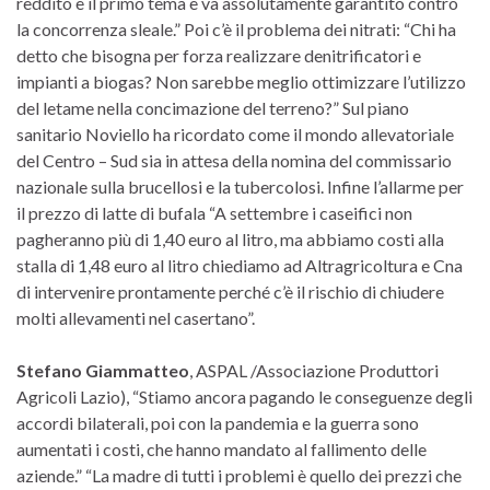
reddito è il primo tema e va assolutamente garantito contro
la concorrenza sleale.” Poi c’è il problema dei nitrati: “Chi ha
detto che bisogna per forza realizzare denitrificatori e
impianti a biogas? Non sarebbe meglio ottimizzare l’utilizzo
del letame nella concimazione del terreno?” Sul piano
sanitario Noviello ha ricordato come il mondo allevatoriale
del Centro – Sud sia in attesa della nomina del commissario
nazionale sulla brucellosi e la tubercolosi. Infine l’allarme per
il prezzo di latte di bufala “A settembre i caseifici non
pagheranno più di 1,40 euro al litro, ma abbiamo costi alla
stalla di 1,48 euro al litro chiediamo ad Altragricoltura e Cna
di intervenire prontamente perché c’è il rischio di chiudere
molti allevamenti nel casertano”.
Stefano Giammatteo
, ASPAL /Associazione Produttori
Agricoli Lazio), “Stiamo ancora pagando le conseguenze degli
accordi bilaterali, poi con la pandemia e la guerra sono
aumentati i costi, che hanno mandato al fallimento delle
aziende.” “La madre di tutti i problemi è quello dei prezzi che