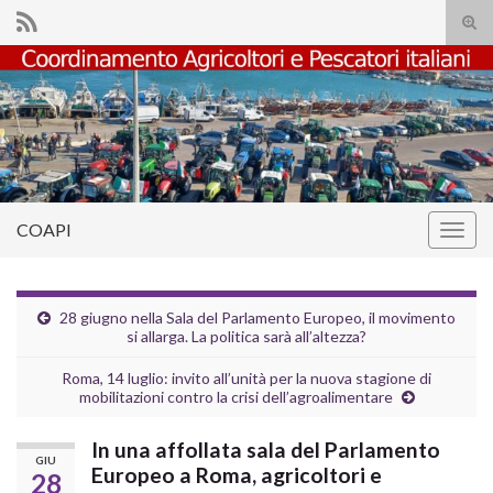
Atti
il
Search for:
mod
di
rice
COAPI
Attiv
la
navig
28 giugno nella Sala del Parlamento Europeo, il movimento
si allarga. La politica sarà all’altezza?
Roma, 14 luglio: invito all’unità per la nuova stagione di
mobilitazioni contro la crisi dell’agroalimentare
In una affollata sala del Parlamento
GIU
Europeo a Roma, agricoltori e
28