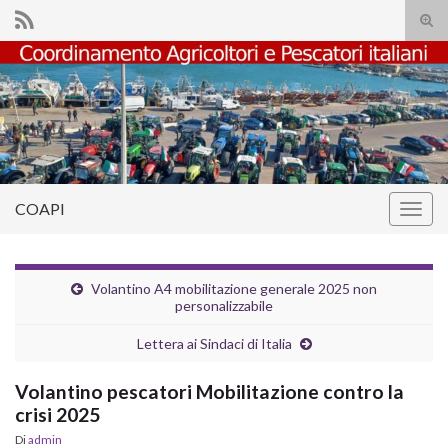
Atti
il
Search for:
mod
di
rice
COAPI
Attiv
la
navig
Volantino A4 mobilitazione generale 2025 non
personalizzabile
Lettera ai Sindaci di Italia
Volantino pescatori Mobilitazione contro la
crisi 2025
Di
admin