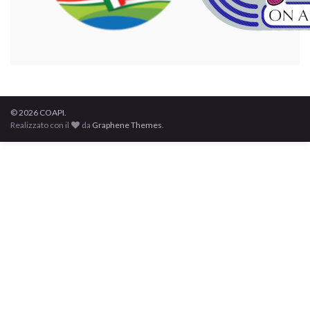
© 2026 COAPI.
Realizzato con il
da
Graphene Themes
.