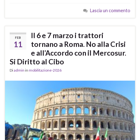
Lascia un commento
Il 6 e 7 marzo i trattori
FEB
11
tornano a Roma. No alla Crisi
e all’Accordo con il Mercosur.
Si Diritto al Cibo
Di
admin
in
mobilitazione-2026