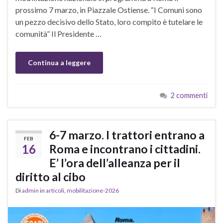
prossimo 7 marzo, in Piazzale Ostiense. “I Comuni sono
un pezzo decisivo dello Stato, loro compito è tutelare le
comunità” Il Presidente …
Continua a leggere
2 commenti
6-7 marzo. I trattori entrano a
FEB
16
Roma e incontrano i cittadini.
E’ l’ora dell’alleanza per il
diritto al cibo
Di
admin
in
articoli
,
mobilitazione-2026