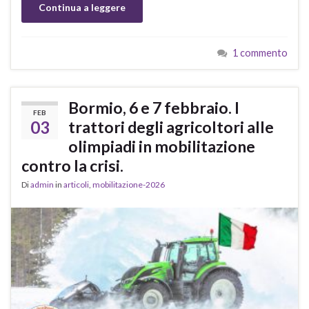
Continua a leggere
1 commento
Bormio, 6 e 7 febbraio. I
FEB
03
trattori degli agricoltori alle
olimpiadi in mobilitazione
contro la crisi.
Di
admin
in
articoli
,
mobilitazione-2026