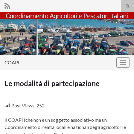
Atti
il
Search for:
mod
di
rice
COAPI
Attiv
la
navig
Le modalità di partecipazione
Post Views:
252
Il COAPI (che non è un soggetto associativo ma un
Coordinamento di realtà locali e nazionali degli agricoltori e