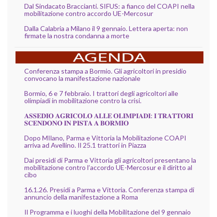
Dal Sindacato Braccianti. SIFUS: a fianco del COAPI nella
mobilitazione contro accordo UE-Mercosur
Dalla Calabria a Milano il 9 gennaio. Lettera aperta: non
firmate la nostra condanna a morte
Conferenza stampa a Bormio. Gli agricoltori in presidio
convocano la manifestazione nazionale
Bormio, 6 e 7 febbraio. I trattori degli agricoltori alle
olimpiadi in mobilitazione contro la crisi.
𝐀𝐒𝐒𝐄𝐃𝐈𝐎 𝐀𝐆𝐑𝐈𝐂𝐎𝐋𝐎 𝐀𝐋𝐋𝐄 𝐎𝐋𝐈𝐌𝐏𝐈𝐀𝐃𝐈: 𝐈 𝐓𝐑𝐀𝐓𝐓𝐎𝐑𝐈
𝐒𝐂𝐄𝐍𝐃𝐎𝐍𝐎 𝐈𝐍 𝐏𝐈𝐒𝐓𝐀 𝐀 𝐁𝐎𝐑𝐌𝐈𝐎
Dopo MIlano, Parma e Vittoria la Mobilitazione COAPI
arriva ad Avellino. Il 25.1 trattori in Piazza
Dai presìdi di Parma e Vittoria gli agricoltori presentano la
mobilitazione contro l’accordo UE-Mercosur e il diritto al
cibo
16.1.26. Presidi a Parma e Vittoria. Conferenza stampa di
annuncio della manifestazione a Roma
Il Programma e i luoghi della Mobilitazione del 9 gennaio