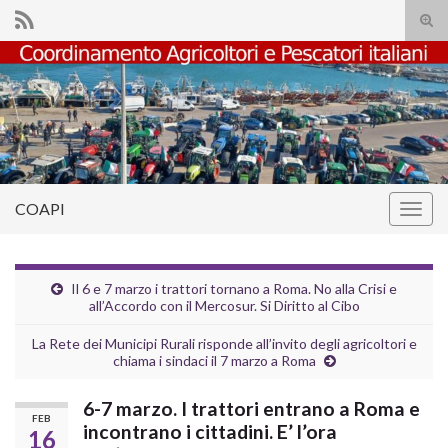
Atti
il
Search for:
mod
di
rice
COAPI
Attiv
la
navig
Il 6 e 7 marzo i trattori tornano a Roma. No alla Crisi e
all’Accordo con il Mercosur. Si Diritto al Cibo
La Rete dei Municipi Rurali risponde all’invito degli agricoltori e
chiama i sindaci il 7 marzo a Roma
6-7 marzo. I trattori entrano a Roma e
FEB
incontrano i cittadini. E’ l’ora
16