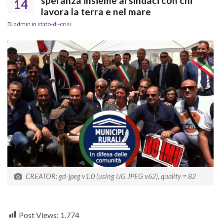
speranza insieme ai sindaci con chi
14
lavora la terra e nel mare
Di
admin
in
stato-di-crisi
CREATOR: gd-jpeg v1.0 (using IJG JPEG v62), quality = 82
Post Views:
1.774