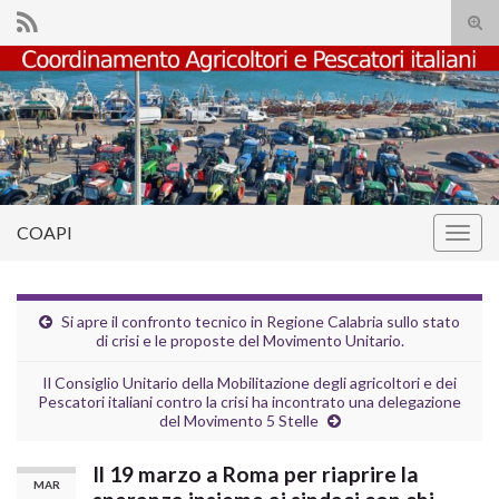
Atti
il
Search for:
mod
di
rice
COAPI
Attiv
la
navig
Si apre il confronto tecnico in Regione Calabria sullo stato
di crisi e le proposte del Movimento Unitario.
Il Consiglio Unitario della Mobilitazione degli agricoltori e dei
Pescatori italiani contro la crisi ha incontrato una delegazione
del Movimento 5 Stelle
Il 19 marzo a Roma per riaprire la
MAR