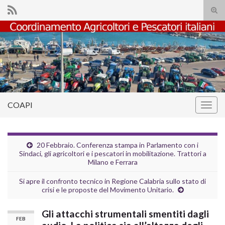
Atti
il
Search for:
mod
di
rice
COAPI
Attiv
la
navig
20 Febbraio. Conferenza stampa in Parlamento con i
Sindaci, gli agricoltori e i pescatori in mobilitazione. Trattori a
Milano e Ferrara
Si apre il confronto tecnico in Regione Calabria sullo stato di
crisi e le proposte del Movimento Unitario.
Gli attacchi strumentali smentiti dagli
FEB