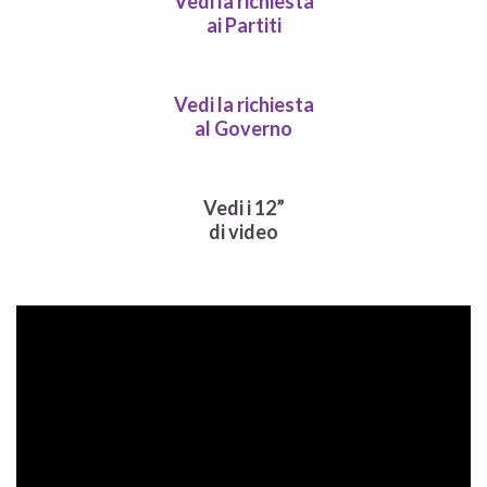
Vedi la richiesta
ai Partiti
Vedi la richiesta
al Governo
Vedi i 12”
di video