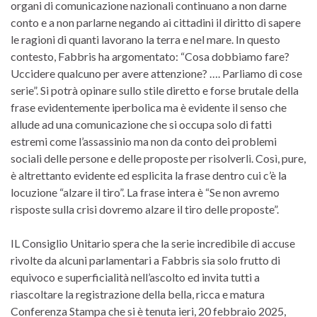
organi di comunicazione nazionali continuano a non darne
conto e a non parlarne negando ai cittadini il diritto di sapere
le ragioni di quanti lavorano la terra e nel mare. In questo
contesto, Fabbris ha argomentato: “Cosa dobbiamo fare?
Uccidere qualcuno per avere attenzione? …. Parliamo di cose
serie”. Si potrà opinare sullo stile diretto e forse brutale della
frase evidentemente iperbolica ma è evidente il senso che
allude ad una comunicazione che si occupa solo di fatti
estremi come l’assassinio ma non da conto dei problemi
sociali delle persone e delle proposte per risolverli. Così, pure,
è altrettanto evidente ed esplicita la frase dentro cui c’è la
locuzione “alzare il tiro”. La frase intera è “Se non avremo
risposte sulla crisi dovremo alzare il tiro delle proposte”.
IL Consiglio Unitario spera che la serie incredibile di accuse
rivolte da alcuni parlamentari a Fabbris sia solo frutto di
equivoco e superficialità nell’ascolto ed invita tutti a
riascoltare la registrazione della bella, ricca e matura
Conferenza Stampa che si è tenuta ieri, 20 febbraio 2025,