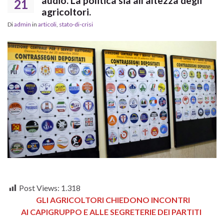
audio. La politica sia all’altezza degli
21
agricoltori.
Di
admin
in
articoli
,
stato-di-crisi
Post Views:
1.318
GLI AGRICOLTORI CHIEDONO INCONTRI
AI CAPIGRUPPO E ALLE SEGRETERIE DEI PARTITI